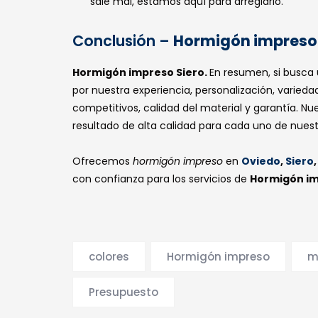
sale mal, estamos aquí para arreglarlo.
Conclusión –
Hormigón impreso 
Hormigón impreso Siero.
En resumen, si busca
Contactos
Nuest
por nuestra experiencia, personalización, varieda
competitivos, calidad del material y garantía. Nu
resultado de alta calidad para cada uno de nuestr
Oviedo, Leon, Madrid,
Horm
Santander, Guadalajara y
Ciudad Real
Ofrecemos
hormigón impreso
en
Oviedo
,
Siero
Horm
con confianza para los servicios de
Hormigón im
Horm
hormigonoviedo@gmail.com
Horm
Lunes-Sábado: 08:00 - 22:00
colores
Hormigón impreso
m
Presupuesto