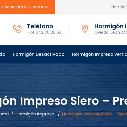
Hormigó
 Guadalajara y Ciudad Real
Teléfono
Hormigón i
+34 642 70 20 55
Oviedo, Leon, Ma
ido
Hormigón Desactivado
Hormigón Impreso Vertic
ón Impreso Siero – Pr
ome
/
Hormigón Impreso
/
Hormigón Impreso Siero – Prec