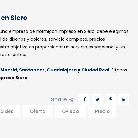
en Siero
 una empresa de hormigón impreso en Siero, debe elegirnos
ros servicios
Ciudades
d de diseños y colores, servicio completo, precios
estro objetivo es proporcionar un servicio excepcional y un
os clientes.
igón impreso
Oviedo
Leon
,
Madrid
,
Santander
,
Guadalajara
y
Ciudad Real
.
Elíjanos
igón desactivado
preso Siero.
Madrid
igón impreso vertical
Santander
Share
igón Pulido
Guadalajara
oldes
Oferta
Oviedo
Precio
Ciudad Real