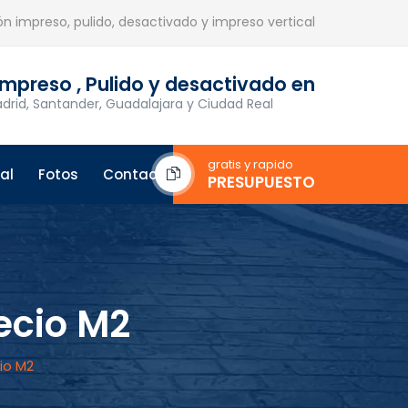
n impreso, pulido, desactivado y impreso vertical
mpreso , Pulido y desactivado en
drid, Santander, Guadalajara y Ciudad Real
gratis y rapido
al
Fotos
Contacto
PRESUPUESTO
ecio M2
io M2