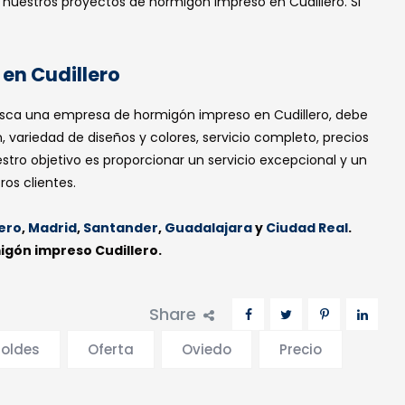
nuestros proyectos de hormigón impreso en Cudillero. Si
en Cudillero
usca una empresa de hormigón impreso en Cudillero, debe
ros servicios
Ciudades
, variedad de diseños y colores, servicio completo, precios
estro objetivo es proporcionar un servicio excepcional y un
os clientes.
igón impreso
Oviedo
Leon
lero
,
Madrid
,
Santander
,
Guadalajara
y
Ciudad Real
.
igón desactivado
gón impreso Cudillero.
Madrid
igón impreso vertical
Santander
Share
igón Pulido
Guadalajara
oldes
Oferta
Oviedo
Precio
Ciudad Real