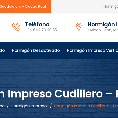
Hormigó
 Guadalajara y Ciudad Real
Teléfono
Hormigón i
+34 642 70 20 55
Oviedo, Leon, Ma
ido
Hormigón Desactivado
Hormigón Impreso Vertic
 Impreso Cudillero – 
me
/
Hormigón Impreso
/
Hormigón Impreso Cudillero – Pr