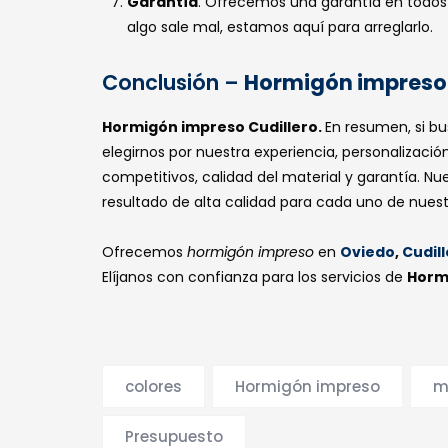
Garantía
. Ofrecemos una garantía en todos 
algo sale mal, estamos aquí para arreglarlo.
Conclusión –
Hormigón impreso 
Hormigón impreso Cudillero.
En resumen, si b
Contactos
Nuest
elegirnos por nuestra experiencia, personalización
competitivos, calidad del material y garantía. Nu
resultado de alta calidad para cada uno de nuestr
Oviedo, Leon, Madrid,
Horm
Santander, Guadalajara y
Ciudad Real
Ofrecemos
hormigón impreso
en
Oviedo
,
Cudil
Horm
Elíjanos con confianza para los servicios de
Hormi
Horm
hormigonoviedo@gmail.com
Horm
Lunes-Sábado: 08:00 - 22:00
colores
Hormigón impreso
m
Presupuesto