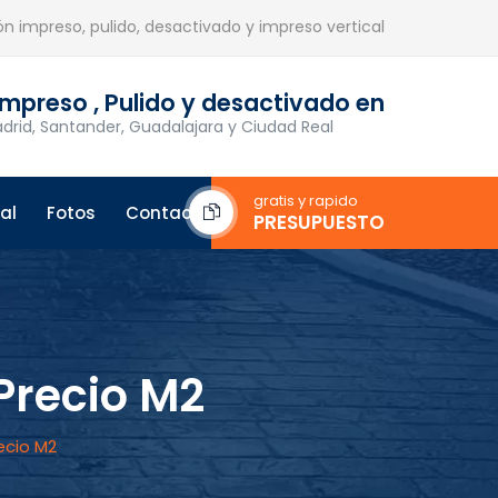
n impreso, pulido, desactivado y impreso vertical
mpreso , Pulido y desactivado en
drid, Santander, Guadalajara y Ciudad Real
gratis y rapido
al
Fotos
Contacto
PRESUPUESTO
Precio M2
ecio M2