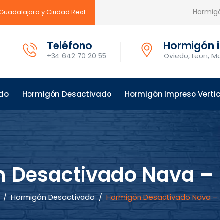
Hormigó
 Guadalajara y Ciudad Real
Teléfono
Hormigón i
+34 642 70 20 55
Oviedo, Leon, Ma
ido
Hormigón Desactivado
Hormigón Impreso Vertic
 Desactivado Nava – 
/
Hormigón Desactivado
/
Hormigón Desactivado Nava – 