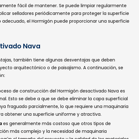
ivamente fácil de mantener. Se puede limpiar regularmente
icar selladores periódicamente para proteger la superficie
to adecuado, el Hormigón puede proporcionar una superficie
ctivado Nava
ntajas, también tiene algunas desventajas que deben
yecto arquitectónico o de paisajismo. A continuación, se
ón:
oceso de construcción del Hormigón desactivado Nava es
l. Esto se debe a que se debe eliminar la capa superficial
ya fraguado parcialmente, lo que requiere una maquinaria
ra obtener una superficie uniforme y atractiva.
a
es generalmente más costoso que otros tipos de
ción más complejo y la necesidad de maquinaria
según el tamaño del proyecto y la calidad de los materiales