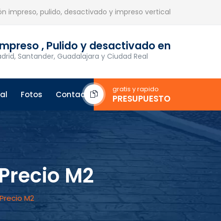
n impreso, pulido, desactivado y impreso vertical
mpreso , Pulido y desactivado en
drid, Santander, Guadalajara y Ciudad Real
gratis y rapido
al
Fotos
Contacto
PRESUPUESTO
Precio M2
Precio M2